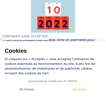
CONTINUER SANS ACCEPTER
« Le mois d’octobre s’est achevé, riche en premières pour
Union School : première réunion Parents/Professeurs,
Cookies
première fête pour Halloween avec ce jour-là.. »
En cliquant sur « Accepter », vous acceptez l’utilisation de
cookies essentiels au fonctionnement du site, à des fins de
personnalisation, de statistiques et de publicités ciblées,
incluant des cookies de tiers
Consentements certifiés par
Je choisis
Accepter
Axeptio consent
Plateforme de Gestion du Consentement : Personnalisez vos Opti
Notre plateforme vous permet d'adapter et de gérer vos paramètre