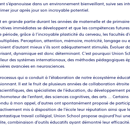
nt s’épanouisse dans un environnement bienveillant, suive ses intu
imer jour après jour son incroyable potentiel.
t en grande partie durant les années de maternelle et de primaire
nitives immédiates se développent et que les compétences futures
e période, grâce à l’incroyable plasticité du cerveau, les facultés 
ltipliées. Perception, attention, mémoire, motricité, langage ou
oient d’autant mieux s’ils sont adéquatement stimulés. Évoluer da
orisant, dynamique est donc déterminant. C’est pourquoi Union S
lleur des systèmes internationaux, des méthodes pédagogiques épr
ières avancées en neurosciences.
rocessus qui a conduit à l’élaboration de notre écosystème éducati
ionnant. Il est le fruit de plusieurs années de collaboration étroit
scientifiques, des spécialistes de l’éducation, du développement 
homoteur de l’enfant, des sciences cognitives, des arts … Certains 
ondu à mon appel, d’autres ont spontanément proposé de participe
activement mis à disposition de l’école leur réputation ainsi que le
antastique travail collégial, Union School propose aujourd’hui un
ite, combinaison d’outils éducatifs ayant démontré leur efficacité.