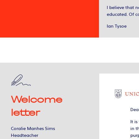
I believe that 
educated. Of co
Ian Tysoe
Welcome
Dear
letter
It i
in t
Coralie Manhes Sims
pur
Headteacher