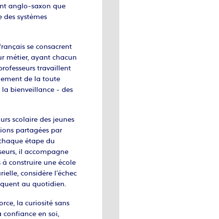
ent anglo-saxon que
re des systèmes
français se consacrent
eur métier, ayant chacun
rofesseurs travaillent
gnement de la toute
la bienveillance - des
urs scolaire des jeunes
tions partagées par
à chaque étape du
seurs, il accompagne
 à construire une école
rielle, considère l’échec
tiquent au quotidien.
orce, la curiosité sans
a confiance en soi,