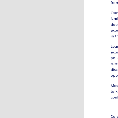
from
Our
Nati
door
expe
in t
Lear
expo
phi
sust
disc
oppo
Mos
to 
con
Cor