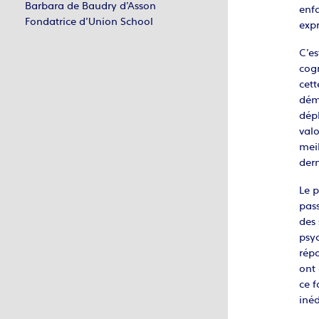
Barbara de Baudry d’Asson
enfa
Fondatrice d’Union School
expr
C’es
cog
cett
dému
dépl
val
mei
dern
Le p
pass
des 
psyc
rép
ont 
ce f
inéd