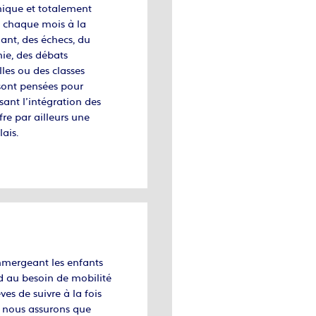
mique et totalement
nt chaque mois à la
ant, des échecs, du
hie, des débats
lles ou des classes
 sont pensées pour
sant l’intégration des
e par ailleurs une
ais.
mmergeant les enfants
d au besoin de mobilité
es de suivre à la fois
s nous assurons que