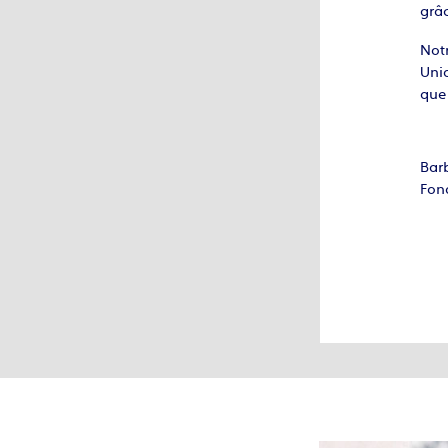
grâc
Notr
Unio
que 
Bar
Fon