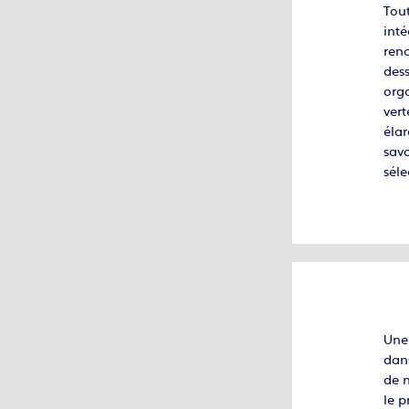
Tout
inté
renc
dess
orga
vert
élar
sav
séle
Une 
dans
de n
le 