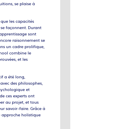
itions, se plaise à
 que les capacités
 se façonnent. Durant
d’apprentissage sont
 encore raisonnement se
ns un cadre prolifique,
chool combine le
ouvées, et les
f a été long,
e avec des philosophes,
psychologique et
de ces experts ont
r au projet, et tous
ur savoir-faire. Grâce à
e approche holistique