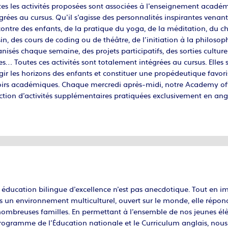
es les activités proposées sont associées à l’enseignement acadé
grées au cursus. Qu’il s’agisse des personnalités inspirantes vena
ontre des enfants, de la pratique du yoga, de la méditation, du ch
in, des cours de coding ou de théâtre, de l’initiation à la philosop
nisés chaque semaine, des projets participatifs, des sorties culture
es… Toutes ces activités sont totalement intégrées au cursus. Elles
gir les horizons des enfants et constituer une propédeutique favori
oirs académiques. Chaque mercredi après-midi, notre Academy offr
ction d’activités supplémentaires pratiquées exclusivement en angl
éducation bilingue d’excellence n’est pas anecdotique. Tout en i
 un environnement multiculturel, ouvert sur le monde, elle répon
ombreuses familles. En permettant à l’ensemble de nos jeunes élèv
programme de l’Éducation nationale et le Curriculum anglais, nou