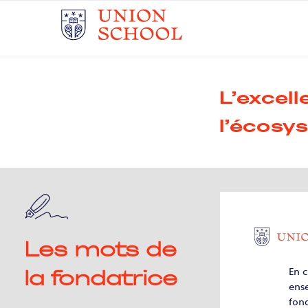
L’excel
l’écosy
Les mots de
En c
la fondatrice
ense
fond