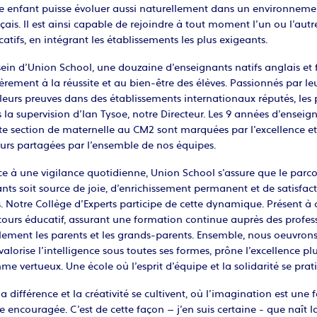
re enfant puisse évoluer aussi naturellement dans un environnem
çais. Il est ainsi capable de rejoindre à tout moment l’un ou l’aut
atifs, en intégrant les établissements les plus exigeants.
ein d’Union School, une douzaine d’enseignants natifs anglais et 
èrement à la réussite et au bien-être des élèves. Passionnés par l
 leurs preuves dans des établissements internationaux réputés, les p
 la supervision d’Ian Tysoe, notre Directeur. Les 9 années d’ensei
te section de maternelle au CM2 sont marquées par l’excellence et 
urs partagées par l’ensemble de nos équipes.
e à une vigilance quotidienne, Union School s’assure que le parco
nts soit source de joie, d’enrichissement permanent et de satisfac
. Notre Collège d’Experts participe de cette dynamique. Présent 
ours éducatif, assurant une formation continue auprès des profes
ement les parents et les grands-parents. Ensemble, nous oeuvrons
valorise l’intelligence sous toutes ses formes, prône l’excellence plu
e vertueux. Une école où l’esprit d’équipe et la solidarité se pra
a différence et la créativité se cultivent, où l’imagination est une f
e encouragée. C’est de cette façon – j’en suis certaine - que naît l