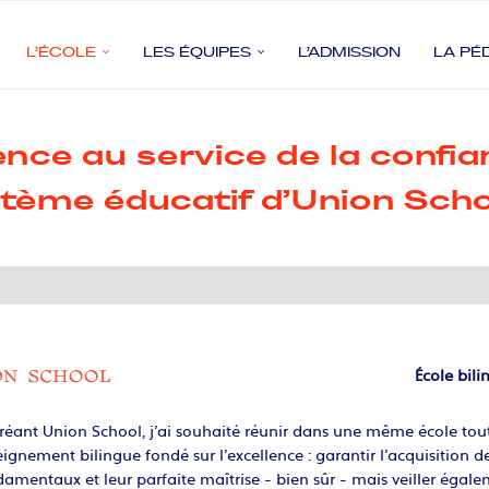
L’ÉCOLE
LES ÉQUIPES
L’ADMISSION
LA PÉ
lence au service de la confi
stème éducatif d’Union Scho
École bil
réant Union School, j’ai souhaité réunir dans une même école tout
ignement bilingue fondé sur l’excellence : garantir l’acquisition de
amentaux et leur parfaite maîtrise - bien sûr - mais veiller éga