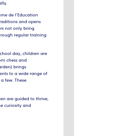
lly.
mme de l’Education
traditions and opens
rs not only bring
hrough regular training
chool day, children are
from chess and
arden) brings
dents to a wide range of
 a few. These
n are guided to thrive,
e curiosity and