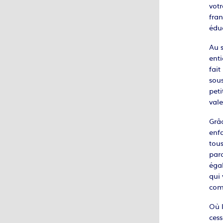
vot
fran
éduc
Au s
enti
fait
sous
peti
vale
Grâc
enfa
tous
parc
égal
qui 
comm
Où l
cess