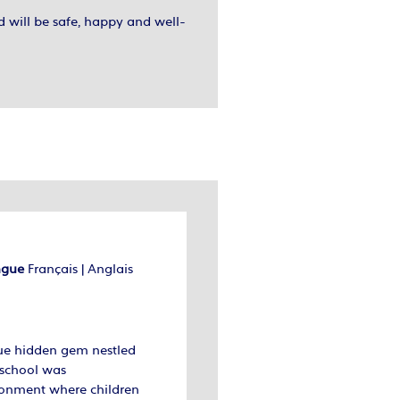
d will be safe, happy and well-
ingue
Français | Anglais
true hidden gem nestled
 school was
ronment where children