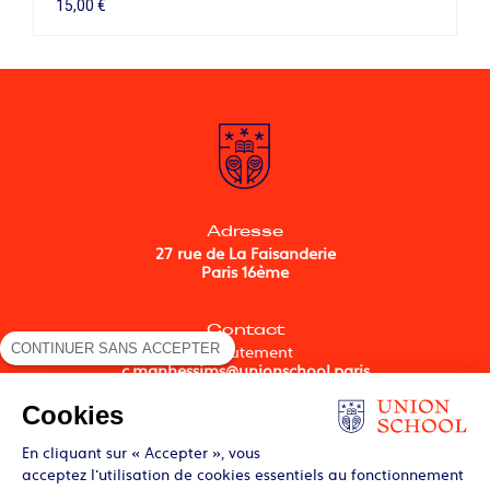
15,00
€
Adresse
27 rue de La Faisanderie
Paris 16ème
Contact
CONTINUER SANS ACCEPTER
Recrutement
c.manhessims@unionschool.paris
Cookies
Suivez-nous
En cliquant sur « Accepter », vous
acceptez l’utilisation de cookies essentiels au fonctionnement