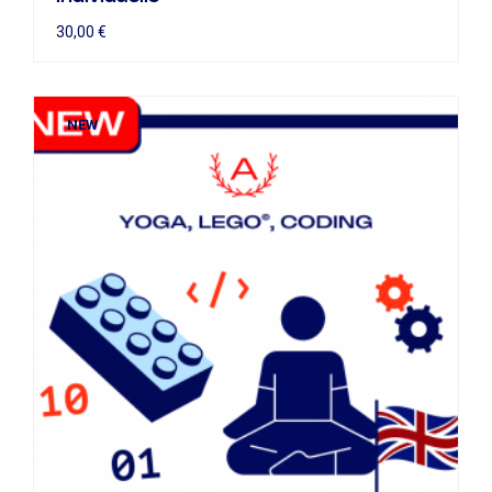
30,00
€
NEW